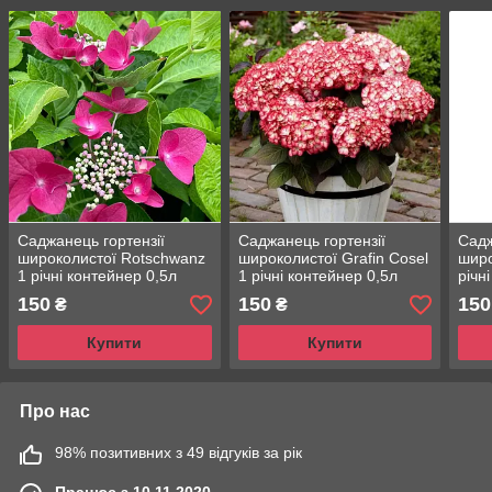
Саджанець гортензії
Саджанець гортензії
Садж
широколистої Rotschwanz
широколистої Grafin Cosel
широ
1 річні контейнер 0,5л
1 річні контейнер 0,5л
річн
150
150
150
₴
₴
Купити
Купити
Про нас
98% позитивних з 49 відгуків за рік