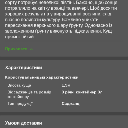
сорту потребує невеликої півтіні. Бажано, щоб сонце
потрапляло на квітку вранці та ввечері. Щоб досягти
хороших результатів у вирощуванні рослини, слід
вчасно поливати культуру. Важливо уникати
пересихання верхнього шару ґрунту. Одночасно із
зволоженням ґрунту виконують підживлення. Кущ
прямостійкий.
Приховати
Характеристики
Користувальницькі характеристики
Висота куща
1,5м
Вік саджанців та розмір
3 річні контейнер 3л
контейнеру
Тип продукції
Саджанці
Умови доставки