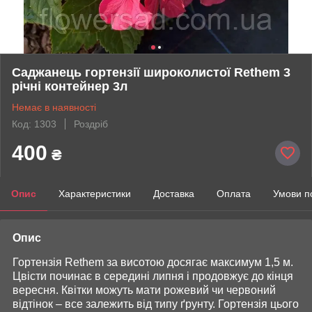
Саджанець гортензії широколистої Rethem 3
річні контейнер 3л
Немає в наявності
Код: 1303
Роздріб
400
₴
Опис
Характеристики
Доставка
Оплата
Умови п
Опис
Гортензія Rethem за висотою досягає максимум 1,5 м.
Цвісти починає в середині липня і продовжує до кінця
вересня. Квітки можуть мати рожевий чи червоний
відтінок – все залежить від типу ґрунту. Гортензія цього