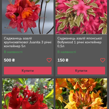
Саджанець азалії
Саджанець азалії японської
крупноквіткової Juanita 3 річні
Bollywood 1 річні контейнер
контейнер 5л
0,5л
В наявності
В наявності
500
150
₴
₴
Купити
Купити