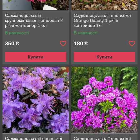
Саджанець азалії
Саджанець азалії японської
крупноквіткової Homebush 2
Orange Beauty 1 річні
річні контейнер 1.5л
контейнер 1л
В наявності
В наявності
350
180
₴
₴
Купити
Купити
Саджанець азалії японської
Саджанець азалії японської