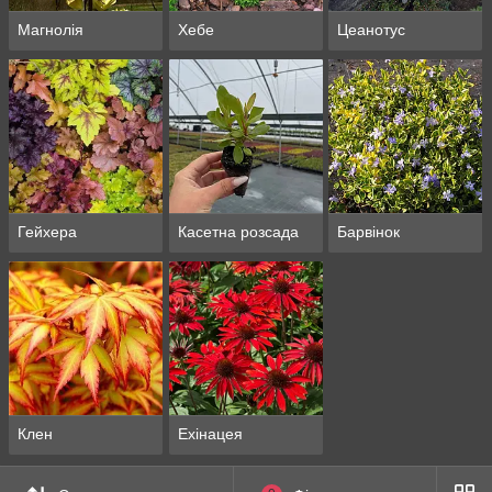
Магнолія
Хебе
Цеанотус
Гейхера
Касетна розсада
Барвінок
Клен
Ехінацея