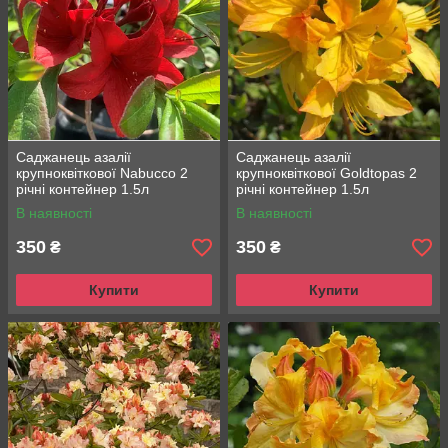
Саджанець азалії
Саджанець азалії
крупноквіткової Nabucco 2
крупноквіткової Goldtopas 2
річні контейнер 1.5л
річні контейнер 1.5л
В наявності
В наявності
350
350
₴
₴
Купити
Купити