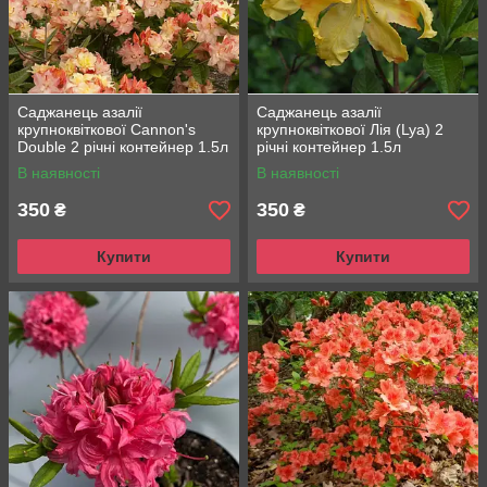
Саджанець азалії
Саджанець азалії
крупноквіткової Cannon's
крупноквіткової Лія (Lya) 2
Double 2 річні контейнер 1.5л
річні контейнер 1.5л
В наявності
В наявності
350
350
₴
₴
Купити
Купити