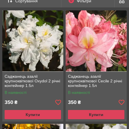
Сортування
0
Фільтри
Саджанець азалії
Саджанець азалії
крупноквіткової Oxydol 2 річні
крупноквіткової Cecile 2 річні
контейнер 1.5л
контейнер 1.5л
В наявності
В наявності
350
350
₴
₴
Купити
Купити