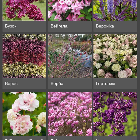
Бузок
Вейгела
Вероніка
Верес
Верба
Гортензія