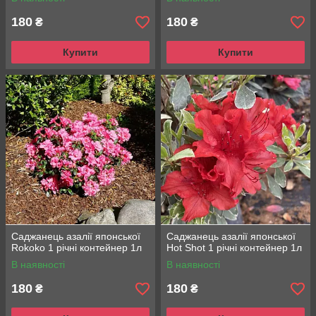
180
180
₴
₴
Купити
Купити
Саджанець азалії японської
Саджанець азалії японської
Rokoko 1 річні контейнер 1л
Hot Shot 1 річні контейнер 1л
В наявності
В наявності
180
180
₴
₴