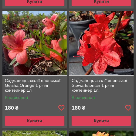
Купити
Купити
Саджанець азалії японської
Саджанець азалії японської
Geisha Orange 1 річні
Stewartstonian 1 річні
контейнер 1л
контейнер 1л
В наявності
В наявності
180
180
₴
₴
Купити
Купити