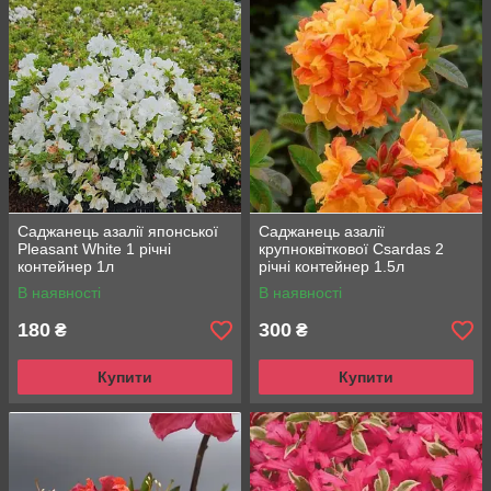
Саджанець азалії японської
Саджанець азалії
Pleasant White 1 річні
крупноквіткової Csardas 2
контейнер 1л
річні контейнер 1.5л
В наявності
В наявності
180
300
₴
₴
Купити
Купити