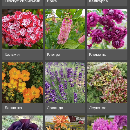
Гібіскус сирійський
Еріка
Калікарпа
Кальмія
Клетра
Клематіс
Лапчатка
Лаванда
Леукотоє