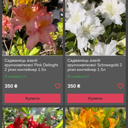
Саджанець азалії
Саджанець азалії
крупноквіткової Pink Delinght
крупноквіткової Schneegold 2
2 річні контейнер 1.5л
річні контейнер 1.5л
В наявності
В наявності
350
350
₴
₴
Купити
Купити