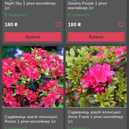
Night Sky 1 річні контейнер
Geisha Purple 1 річні
1л
контейнер 1л
В наявності
В наявності
180
180
₴
₴
Купити
Купити
Саджанець азалії японської
Саджанець азалії японської
Anne Frank 1 річні контейнер
Rosso 1 річні контейнер 1л
1л
В наявності
В наявності