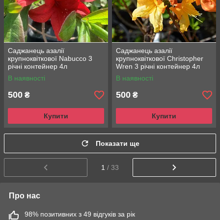
Саджанець азалії
Саджанець азалії
крупноквіткової Nabucco 3
крупноквіткової Christopher
річні контейнер 4л
Wren 3 річні контейнер 4л
В наявності
В наявності
500
500
₴
₴
Купити
Купити
Показати ще
1
/ 33
Про нас
98% позитивних з 49 відгуків за рік