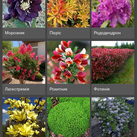
Морозник
Пієріс
Рододендрон
Лагестремія
Рокитник
Фотинія