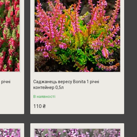
річні
Саджанець вересу Bonita 1 річні
контейнер 0,5л
В наявності
110 ₴