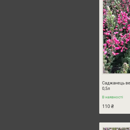
Саджанець вер
0,5л
В наявності
110 ₴