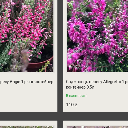
есу Angie 1 річні контейнер
Саджанець вересу Allegretto 1 рі
контейнер 0,5л
В наявності
110 ₴