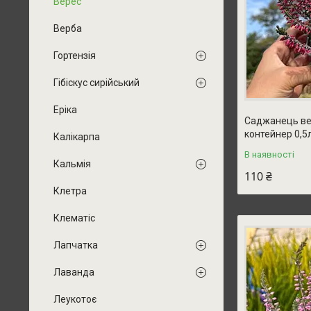
Верес
Верба
Гортензія
Гібіскус сирійський
Еріка
Саджанець вер
контейнер 0,5
Калікарпа
В наявності
Кальмія
110 ₴
Клетра
Клематіс
Лапчатка
Лаванда
Леукотоє