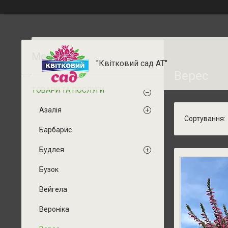
"Квітковий сад АТ"
Верес
ТОВАРИ ТА ПОСЛУГИ
Азалія
Барбарис
Будлея
Бузок
Вейгела
Вероніка