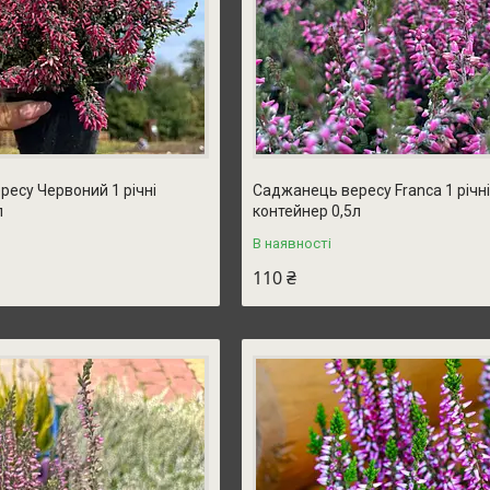
есу Червоний 1 річні
Саджанець вересу Franca 1 річні
л
контейнер 0,5л
В наявності
110 ₴