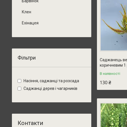
Барвінок
Клен
Ехінацея
Фільтри
Саджанець вер
коричневим 1 
В наявності
Насіння, саджанці та розсада
130 ₴
Саджанці дерев і чагарників