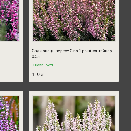
Саджанець вересу Gina 1 річні контейнер
0,5л
В наявності
110 ₴