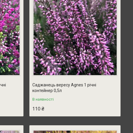
чні
Саджанець вересу Agnes 1 річні
контейнер 0,5л
В наявності
110 ₴