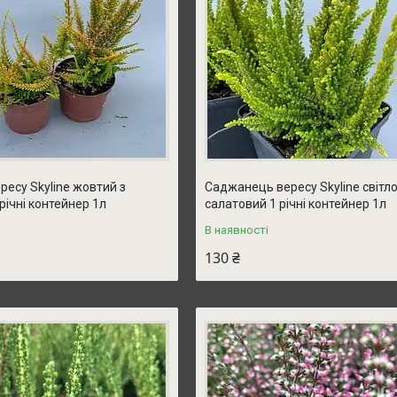
есу Skyline жовтий з
Саджанець вересу Skyline світл
річні контейнер 1л
салатовий 1 річні контейнер 1л
В наявності
130 ₴