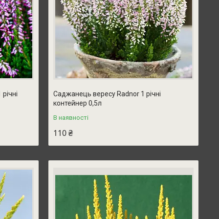
 річні
Саджанець вересу Radnor 1 річні
контейнер 0,5л
В наявності
110 ₴