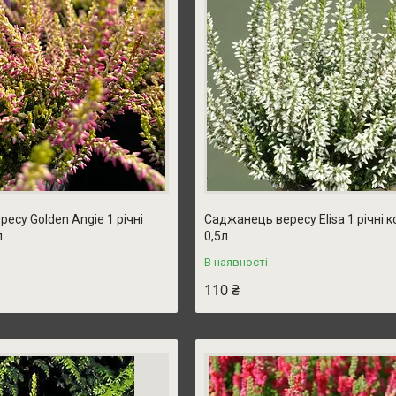
есу Golden Angie 1 річні
Саджанець вересу Elisa 1 річні 
л
0,5л
В наявності
110 ₴