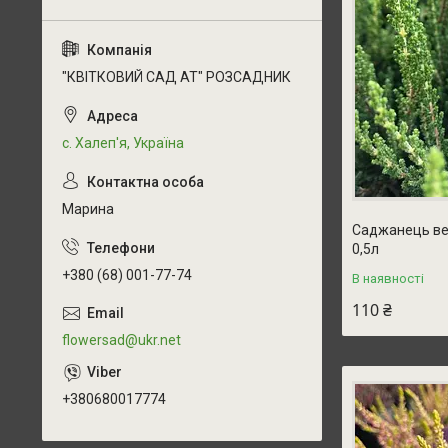
"КВІТКОВИЙ САД АТ" РОЗСАДНИК
с. Халеп'я, Україна
Марина
Саджанець вер
0,5л
+380 (68) 001-77-74
В наявності
110 ₴
flowersad@ukr.net
+380680017774