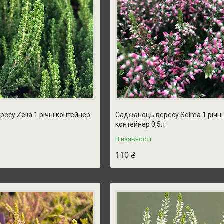
есу Zelia 1 річні контейнер
Саджанець вересу Selma 1 річні
контейнер 0,5л
В наявності
110 ₴