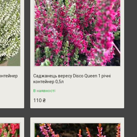
контейнер
Саджанець вересу Disco Queen 1 річні
контейнер 0,5л
В наявності
110 ₴