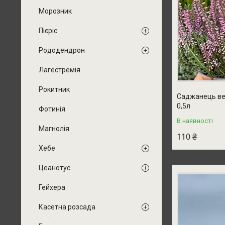
Морозник
Пієріс
Рододендрон
Лагестремія
Рокитник
Саджанець вере
0,5л
Фотинія
В наявності
Магнолія
110 ₴
Хебе
Цеанотус
Гейхера
Касетна розсада