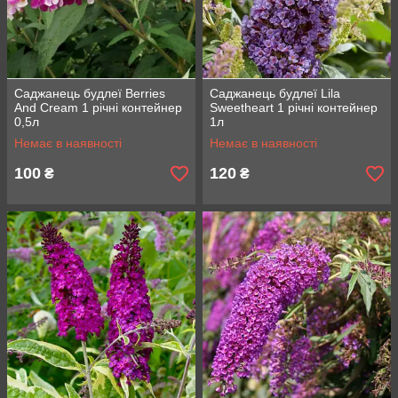
Саджанець будлеї Berries
Саджанець будлеї Lila
And Cream 1 річні контейнер
Sweetheart 1 річні контейнер
0,5л
1л
Немає в наявності
Немає в наявності
100
120
₴
₴