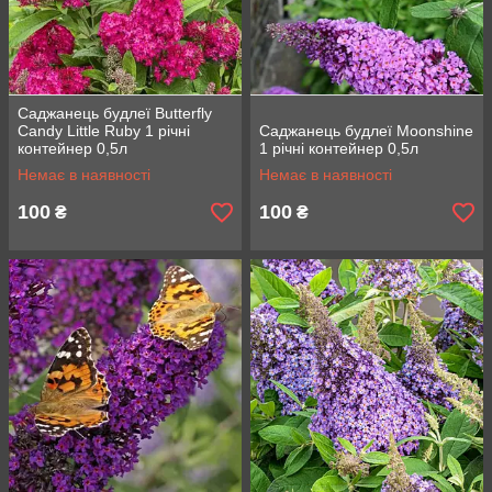
Саджанець будлеї Butterfly
Candy Little Ruby 1 річні
Саджанець будлеї Moonshine
контейнер 0,5л
1 річні контейнер 0,5л
Немає в наявності
Немає в наявності
100
100
₴
₴