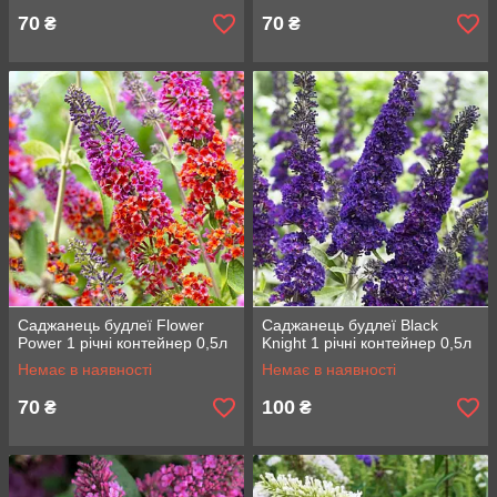
70
70
₴
₴
Саджанець будлеї Flower
Саджанець будлеї Black
Power 1 річні контейнер 0,5л
Knight 1 річні контейнер 0,5л
Немає в наявності
Немає в наявності
70
100
₴
₴