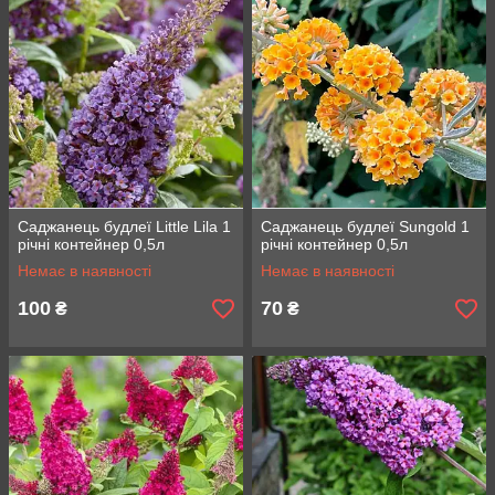
Саджанець будлеї Little Lila 1
Саджанець будлеї Sungold 1
річні контейнер 0,5л
річні контейнер 0,5л
Немає в наявності
Немає в наявності
100
70
₴
₴