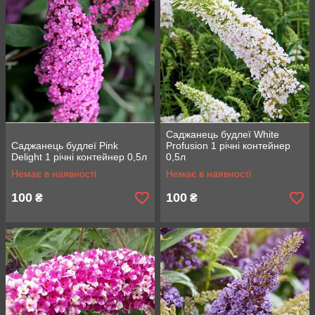
Саджанець будлеї White
Саджанець будлеї Pink
Profusion 1 річні контейнер
Delight 1 річні контейнер 0,5л
0,5л
Немає в наявності
Немає в наявності
100
100
₴
₴