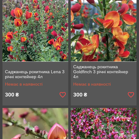
Саджанець рокитника
Саджанець рокитника Lena 3
Goldfinch 3 річні контейнер
річні контейнер 4л
4л
Немає в наявності
Немає в наявності
300
300
₴
₴