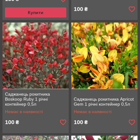
100
₴
Купити
Саджанець рокитника
Boskoop Ruby 1 річні
Саджанець рокитника Apricot
контейнер 0,5л
Gem 1 річні контейнер 0,5л
Немає в наявності
Немає в наявності
100
100
₴
₴