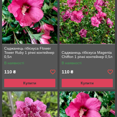
Саджанець гібіскуса Flower
Tower Ruby 1 річні контейнер
Саджанець гібіскуса Magenta
0,5л
Chiffon 1 річні контейнер 0,5л
В наявності
В наявності
110
110
₴
₴
Купити
Купити