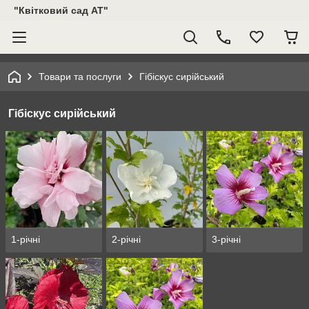
"Квітковий сад АТ"
Товари та послуги
Гібіскус сирійський
Гібіскус сирійський
1-річні
2-річні
3-річні