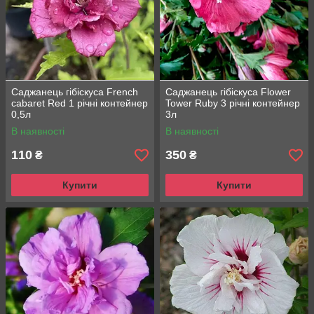
Саджанець гібіскуса French
Саджанець гібіскуса Flower
cabaret Red 1 річні контейнер
Tower Ruby 3 річні контейнер
0,5л
3л
В наявності
В наявності
110
350
₴
₴
Купити
Купити