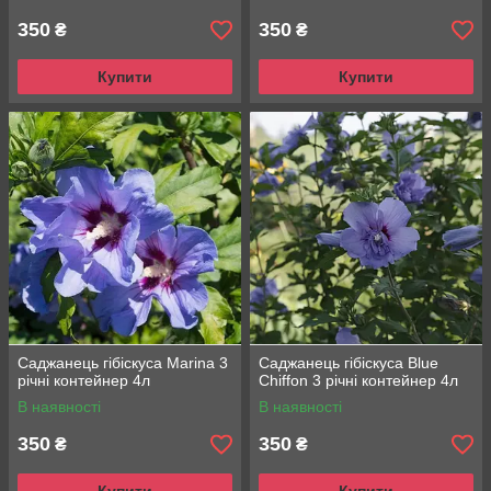
350
350
₴
₴
Купити
Купити
Саджанець гібіскуса Marina 3
Саджанець гібіскуса Blue
річні контейнер 4л
Chiffon 3 річні контейнер 4л
В наявності
В наявності
350
350
₴
₴