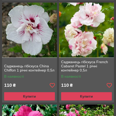
Саджанець гібіскуса French
Саджанець гібіскуса China
Cabaret Pastel 1 річні
Chiffon 1 річні контейнер 0,5л
контейнер 0,5л
В наявності
В наявності
110
110
₴
₴
Купити
Купити