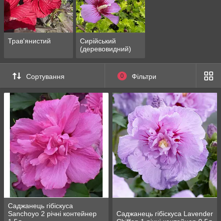
Трав'янистий
Сирійський
(деревовидний)
Сортування
0
Фільтри
Саджанець гібіскуса
Sanchoyo 2 річні контейнер
Саджанець гібіскуса Lavender