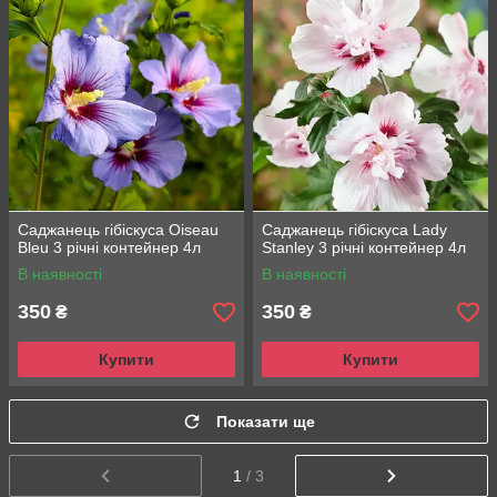
Саджанець гібіскуса Oiseau
Саджанець гібіскуса Lady
Bleu 3 річні контейнер 4л
Stanley 3 річні контейнер 4л
В наявності
В наявності
350
350
₴
₴
Купити
Купити
Показати ще
1
/ 3