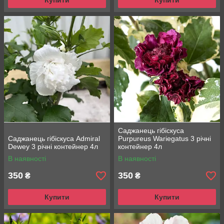
Купити
Купити
Саджанець гібіскуса
Саджанець гібіскуса Admiral
Purpureus Wariegatus 3 річні
Dewey 3 річні контейнер 4л
контейнер 4л
В наявності
В наявності
350
350
₴
₴
Купити
Купити