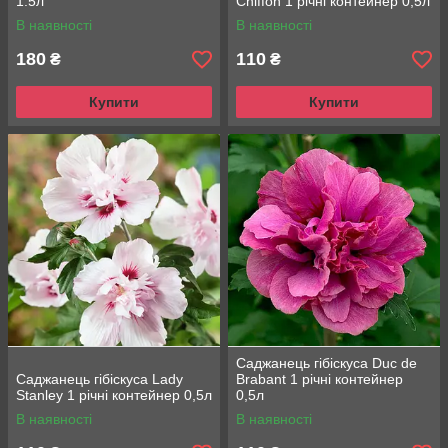
1.5л
Chiffon 1 річні контейнер 0,5л
В наявності
В наявності
180
110
₴
₴
Купити
Купити
Саджанець гібіскуса Duc de
Саджанець гібіскуса Lady
Brabant 1 річні контейнер
Stanley 1 річні контейнер 0,5л
0,5л
В наявності
В наявності