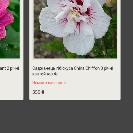
nt 2 річні
Саджанець гібіскуса China Chiffon 3 річні
контейнер 4л
Немає в наявності
350 ₴