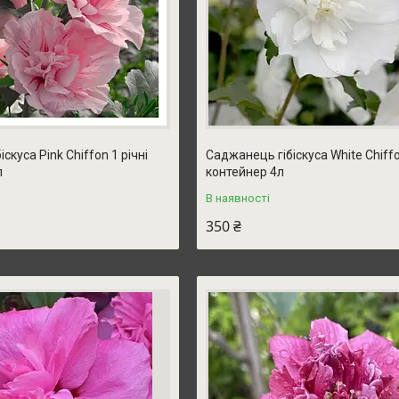
скуса Pink Chiffon 1 річні
Саджанець гібіскуса White Chiffo
л
контейнер 4л
В наявності
350 ₴