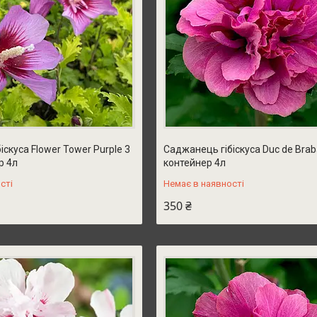
скуса Flower Tower Purple 3
Саджанець гібіскуса Duc de Braba
р 4л
контейнер 4л
сті
Немає в наявності
350 ₴