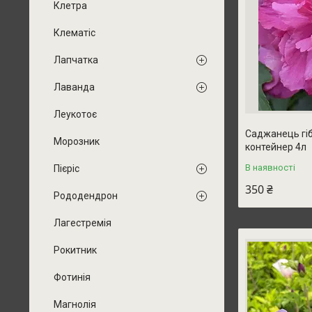
Клетра
Клематіс
Лапчатка
Лаванда
Леукотоє
Саджанець гіб
Морозник
контейнер 4л
В наявності
Пієріс
350 ₴
Рододендрон
Лагестремія
Рокитник
Фотинія
Магнолія