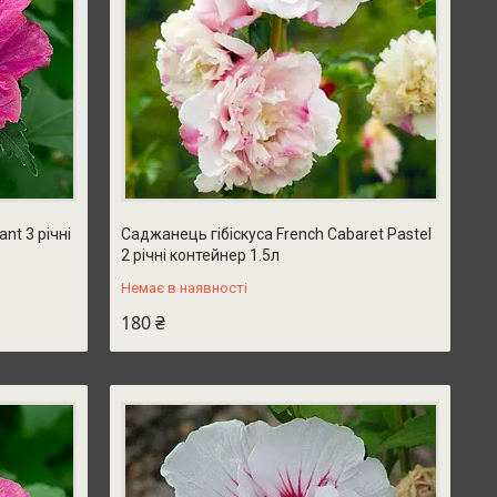
nt 3 річні
Саджанець гібіскуса French Cabaret Pastel
2 річні контейнер 1.5л
Немає в наявності
180 ₴