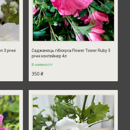
n 3 річні
Саджанець гібіскуса Flower Tower Ruby 3
річні контейнер 4л
В наявності
350 ₴