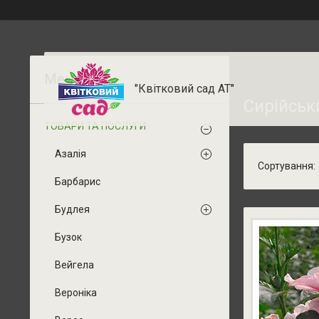
"Квітковий сад АТ"
Сирійськ
ТОВАРИ ТА ПОСЛУГИ
Азалія
Барбарис
Будлея
Бузок
Вейгела
Вероніка