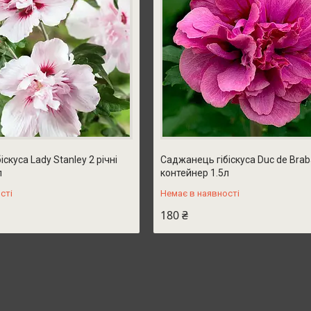
скуса Lady Stanley 2 річні
Саджанець гібіскуса Duc de Braba
л
контейнер 1.5л
сті
Немає в наявності
180 ₴