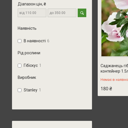
Діапазон цін, ₴
Наявність
В наявності
6
Рід рослини
Гібіскус
1
Саджанець гібі
контейнер 1.5
Виробник
Немає в наявно
180 ₴
Stanley
1