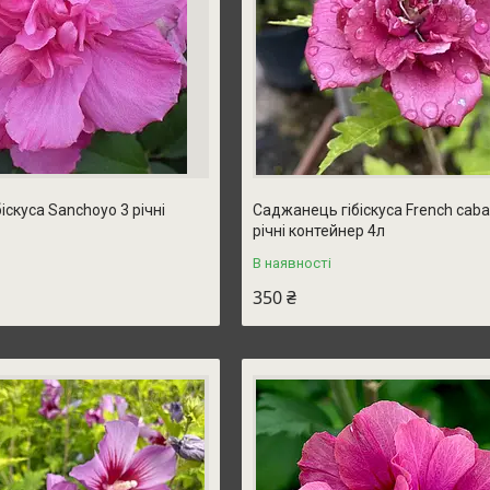
іскуса Sanchoyo 3 річні
Саджанець гібіскуса French caba
річні контейнер 4л
В наявності
350 ₴