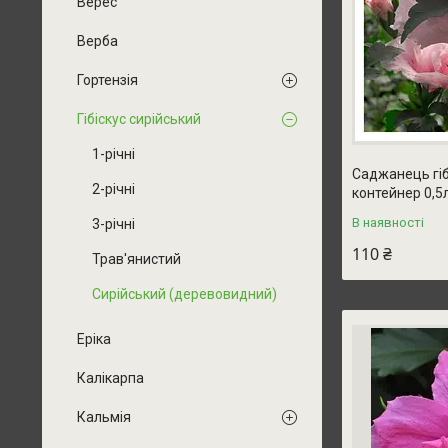
Верес
Верба
Гортензія
Гібіскус сирійський
1-річні
Саджанець гібі
2-річні
контейнер 0,5
В наявності
3-річні
110 ₴
Трав'янистий
Сирійський (деревовидний)
Еріка
Калікарпа
Кальмія