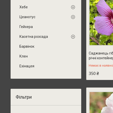
Хебе
Цеанотус
Гейхера
Касетна розсада
Барвінок
Саджанець гібі
Клен
річні контейне
Немає в наявно
Ехінацея
350 ₴
Фільтри