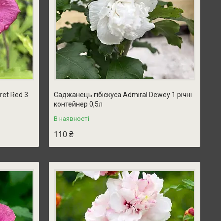
ret Red 3
Саджанець гібіскуса Admiral Dewey 1 річні
контейнер 0,5л
В наявності
110 ₴