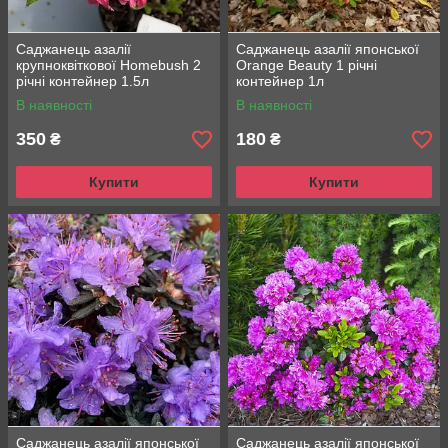
Саджанець азалії
Саджанець азалії японської
крупноквіткової Homebush 2
Orange Beauty 1 річні
річні контейнер 1.5л
контейнер 1л
В наявності
В наявності
350
180
₴
₴
Купити
Купити
Саджанець азалії японської
Саджанець азалії японської