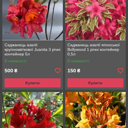
Саджанець азалії
Саджанець азалії японської
крупноквіткової Juanita 3 річні
Bollywood 1 річні контейнер
контейнер 5л
0,5л
В наявності
В наявності
500
150
₴
₴
Купити
Купити