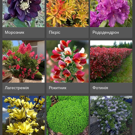
Морозник
Пієріс
Рододендрон
Лагестремія
Рокитник
Фотинія