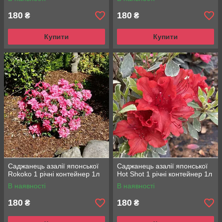
180
180
₴
₴
Купити
Купити
Саджанець азалії японської
Саджанець азалії японської
Rokoko 1 річні контейнер 1л
Hot Shot 1 річні контейнер 1л
В наявності
В наявності
180
180
₴
₴