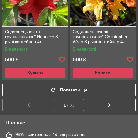
Саджанець азалії
Саджанець азалії
крупноквіткової Nabucco 3
крупноквіткової Christopher
річні контейнер 4л
Wren 3 річні контейнер 4л
В наявності
В наявності
500
500
₴
₴
Купити
Купити
Показати ще
1
/ 33
Про нас
98% позитивних з 49 відгуків за рік