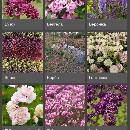
Бузок
Вейгела
Вероніка
Верес
Верба
Гортензія