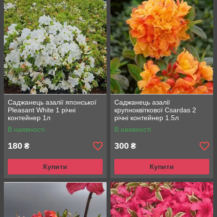
Саджанець азалії японської
Саджанець азалії
Pleasant White 1 річні
крупноквіткової Csardas 2
контейнер 1л
річні контейнер 1.5л
В наявності
В наявності
180
300
₴
₴
Купити
Купити