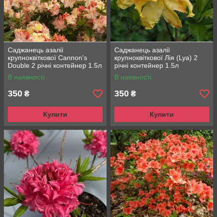
Саджанець азалії
Саджанець азалії
крупноквіткової Cannon's
крупноквіткової Лія (Lya) 2
Double 2 річні контейнер 1.5л
річні контейнер 1.5л
В наявності
В наявності
350
350
₴
₴
Купити
Купити