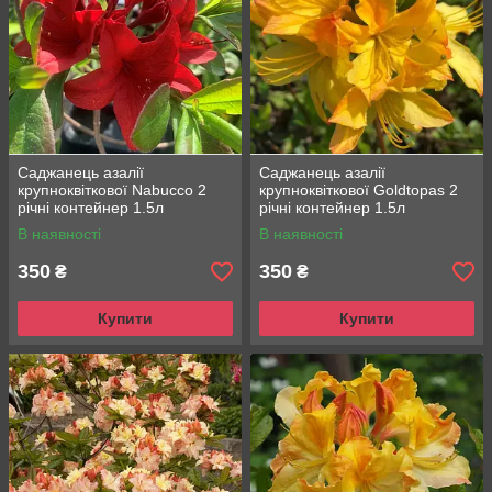
Саджанець азалії
Саджанець азалії
крупноквіткової Nabucco 2
крупноквіткової Goldtopas 2
річні контейнер 1.5л
річні контейнер 1.5л
В наявності
В наявності
350
350
₴
₴
Купити
Купити