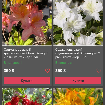
Саджанець азалії
Саджанець азалії
крупноквіткової Pink Delinght
крупноквіткової Schneegold 2
2 річні контейнер 1.5л
річні контейнер 1.5л
В наявності
В наявності
350
350
₴
₴
Купити
Купити