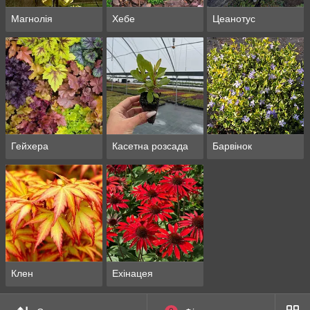
Магнолія
Хебе
Цеанотус
Гейхера
Касетна розсада
Барвінок
Клен
Ехінацея