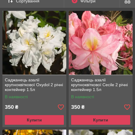
Сортування
0
Фільтри
Саджанець азалії
Саджанець азалії
крупноквіткової Oxydol 2 річні
крупноквіткової Cecile 2 річні
контейнер 1.5л
контейнер 1.5л
В наявності
В наявності
350
350
₴
₴
Купити
Купити