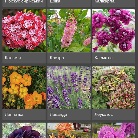
Гібіскус сирійський
Еріка
Калікарпа
Кальмія
Клетра
Клематіс
Лапчатка
Лаванда
Леукотоє