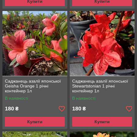
Купити
Купити
Саджанець азалії японської
Саджанець азалії японської
Geisha Orange 1 річні
Stewartstonian 1 річні
контейнер 1л
контейнер 1л
В наявності
В наявності
180
180
₴
₴
Купити
Купити