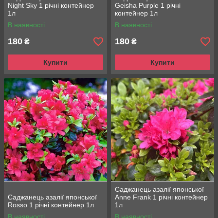
Night Sky 1 річні контейнер
Geisha Purple 1 річні
1л
контейнер 1л
В наявності
В наявності
180
180
₴
₴
Купити
Купити
Саджанець азалії японської
Саджанець азалії японської
Anne Frank 1 річні контейнер
Rosso 1 річні контейнер 1л
1л
В наявності
В наявності