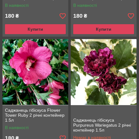
В наявності
В наявності
180
180
₴
₴
Купити
Купити
Саджанець гібіскуса Flower
Tower Ruby 2 річні контейнер
1.5л
Саджанець гібіскуса
Purpureus Wariegatus 2 річні
В наявності
контейнер 1.5л
180
Немає в наявності
₴