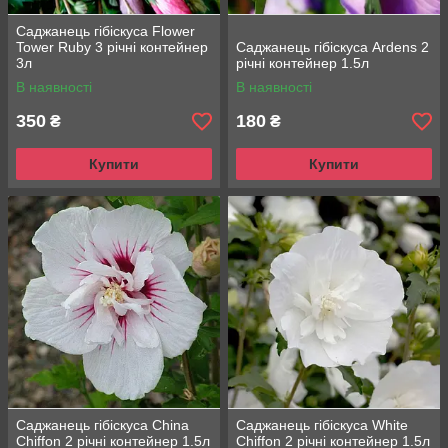
Саджанець гібіскуса Flower
Tower Ruby 3 річні контейнер
Саджанець гібіскуса Ardens 2
3л
річні контейнер 1.5л
В наявності
В наявності
350
180
₴
₴
Купити
Купити
Саджанець гібіскуса China
Саджанець гібіскуса White
Chiffon 2 річні контейнер 1.5л
Chiffon 2 річні контейнер 1.5л