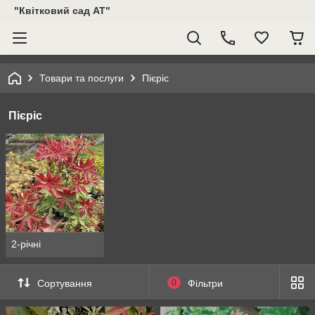
"Квітковий сад АТ"
Товари та послуги
Пієріс
Пієріс
2-річні
Сортування
0
Фільтри