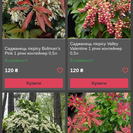
Саджанець пієрісу Valley
Саджанець пієрісу Boltman's
Valentine 1 річні контейнер
Pink 1 річні контейнер 0,5л
0,5л
В наявності
В наявності
120
120
₴
₴
Купити
Купити