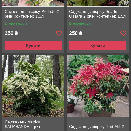
Саджанець пієрісу Prelude 2
Саджанець пієрісу Scarlet
річні контейнер 1.5л
O'Hara 2 річні контейнер 1.5л
В наявності
В наявності
250
250
₴
₴
Купити
Купити
Саджанець пієрісу
SARABANDE 2 річні
Саджанець пієрісу Red Mill 2