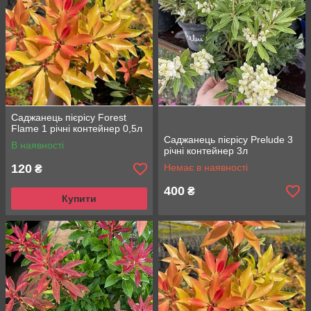
Саджанець пієрісу Forest
Flame 1 річні контейнер 0,5л
Саджанець пієрісу Prelude 3
В наявності
річні контейнер 3л
120
Немає в наявності
₴
400
₴
Купити