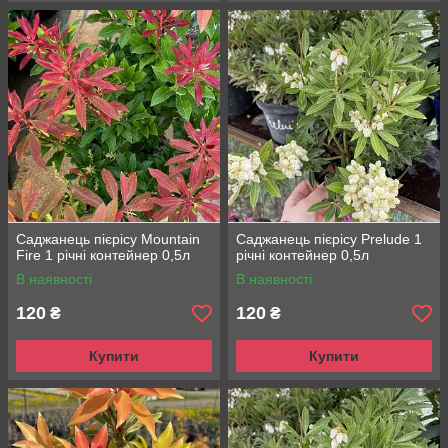
Саджанець пієрісу Mountain
Саджанець пієрісу Prelude 1
Fire 1 річні контейнер 0,5л
річні контейнер 0,5л
В наявності
В наявності
120
120
₴
₴
Купити
Купити