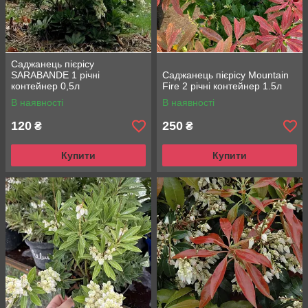
Саджанець пієрісу
SARABANDE 1 річні
Саджанець пієрісу Mountain
контейнер 0,5л
Fire 2 річні контейнер 1.5л
В наявності
В наявності
120
250
₴
₴
Купити
Купити