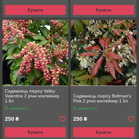
Купити
Купити
Саджанець пієрісу Valley
Valentine 2 річні контейнер
Саджанець пієрісу Boltman's
1.5л
Pink 2 річні контейнер 1.5л
В наявності
В наявності
250
250
₴
₴
Купити
Купити