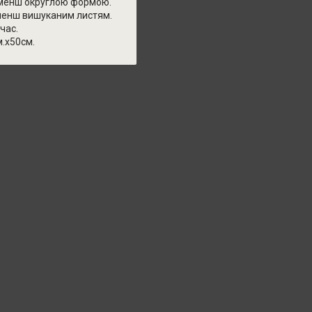
ш-менш округлою формою.
 менш вишуканим листям.
час.
м.х50см.