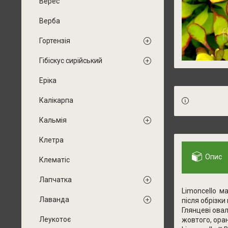
Верес
Верба
Гортензія
Гібіскус сирійський
Еріка
Калікарпа
Кальмія
Клетра
Опис
Клематіс
Лапчатка
Limoncello м
Лаванда
після обрізки
Глянцеві овал
Леукотоє
жовтого, ора