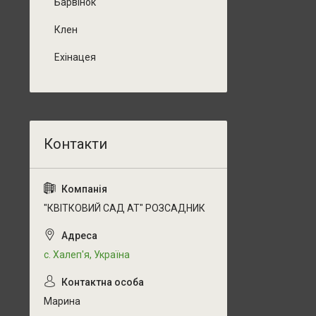
Барвінок
Клен
Ехінацея
"КВІТКОВИЙ САД АТ" РОЗСАДНИК
с. Халеп'я, Україна
Марина