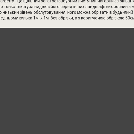
 Barberry - це щільний багатостовбурний листяний чагарник з біль
но тонка текстура виділяє його серед інших ландшафтних рослин з
 низький рівень обслуговування, його можна обрізати в будь-який 
редньому кулька 1м. х 1м. без обрізки, а з коригуючою обрізкою 50с