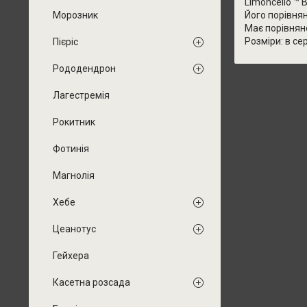
Limoncello ™
Його порівня
Морозник
Має порівняно
Розміри: в се
Пієріс
Рододендрон
Лагестремія
Рокитник
Фотинія
Магнолія
Хебе
Цеанотус
Гейхера
Касетна розсада