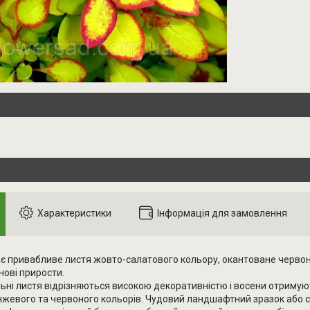
Характеристики
Інформація для замовлення
ає привабливе листя жовто-салатового кольору, окантоване червони
 нові прирости.
ьні листя відрізняються високою декоративністю і восени отримуют
нжевого та червоного кольорів. Чудовий ландшафтний зразок або 