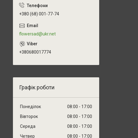
+380 (68) 001-77-74
flowersad@ukr.net
+380680017774
Графік роботи
Понеділок
08:00
17:00
Вівторок
08:00
17:00
Середа
08:00
17:00
Четвер
08:00
17:00