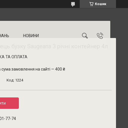
Кошик
НАНЬ
НОВИНИ
ць бузку Saugeana 3 річні контейнер 4л
КА ТА ОПЛАТА
 сума замовлення на сайті — 400 ₴
Код:
1224
ити
001-77-74