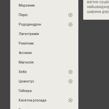
вагою суцві
Морозник
найшвидкоро
ширина доро
Пієріс
Рододендрон
Лагестремія
Рокитник
Фотинія
Магнолія
Хебе
Цеанотус
Гейхера
Касетна розсада