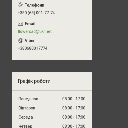
+380 (68) 001-77-74
flowersad@ukr.net
+380680017774
Графік роботи
Понеділок
08:00
17:00
Вівторок
08:00
17:00
Середа
08:00
17:00
Четвер
08:00
17:00