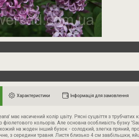
Характеристики
Інформація для замовлення
ana' має насичений колір цвіту. Рясні суцвіття з трубчатих к
 фіолетового кольорів. Але основна особливість бузку 'Sa
схожий на жоден інший бузок - солодкий, злегка пряний, пр
ічне, з середини травня. Листя близько 4 см завбільшки, яйц