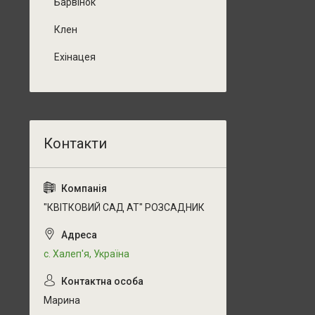
Барвінок
Клен
Ехінацея
"КВІТКОВИЙ САД АТ" РОЗСАДНИК
с. Халеп'я, Україна
Марина