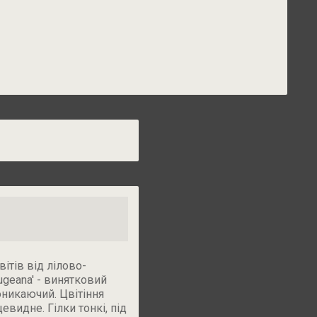
вітів від лілово-
ugeana' - винятковий
оникаючий. Цвітіння
евидне. Гілки тонкі, під