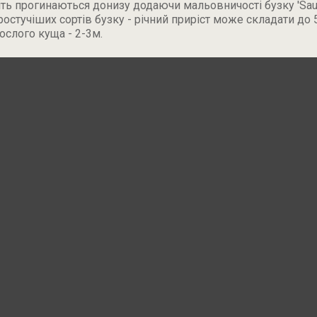
ть прогинаються донизу додаючи мальовничості бузку 'Saug
стучіших сортів бузку - річний приріст може складати до 5
слого куща - 2-3м.