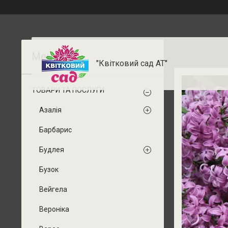
"Квітковий сад АТ"
ТОВАРИ ТА ПОСЛУГИ
Азалія
Барбарис
Будлея
Бузок
Вейгела
Вероніка