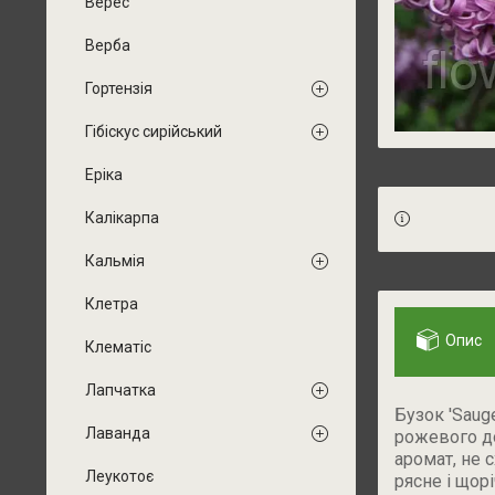
Верес
Верба
Гортензія
Гібіскус сирійський
Еріка
Калікарпа
Кальмія
Клетра
Опис
Клематіс
Лапчатка
Бузок 'Sauge
Лаванда
рожевого до
аромат, не 
Леукотоє
рясне і щор