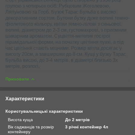
групою з чотирьох осіб: Рубцовим Жоголевою,
Ляпуновою та Горб. Бузок Тарас Бульба є високо
декоративним сортом. Бутони бузку дуже великі темно-
фіолетового кольору, квітки темно-лілові з синьової,
великі, діаметром до 2-3 см, густомахрові, з приємним
шикарним ароматом. Суцвіття-метелик гострої
пірамідальної форми, на початку цвітіння пухкі, а під
час цвітіння стають міцними. Розмір мітла досягає у
висоту 20см, а завширшки до 8 см. Кущі у бузку Тарас
Бульба високі, до 3-4 метрів, в діаметрі близько 3х
метрів, розлогі.
Приховати
Характеристики
Користувальницькі характеристики
Висота куща
До 2 метрів
Вік саджанців та розмір
3 річні контейнер 4л
контейнеру