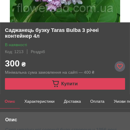
Саджанець бузку Taras Bulba 3 річні
контейнер 4л
В наявності
Код: 1213
Роздріб
300
₴
Мінімальна сума замовлення на сайті — 400 ₴
Купити
Опис
Характеристики
Доставка
Оплата
Умови п
Опис
Сорт української селекції було створено у 1956 році