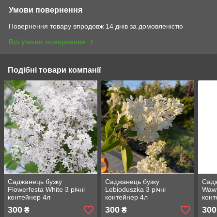
Умови повернення
Повернення товару впродовж 14 днів за домовленістю
Всі умови повернення
Подібні товари компанії
Саджанець бузку
Саджанець бузку
Садж
Flowerfesta White 3 річні
Lebioduszka 3 річні
Wawi
контейнер 4л
контейнер 4л
конт
300
300
300
₴
₴