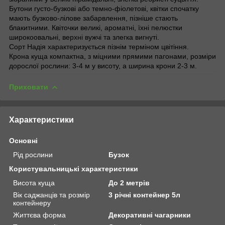
Бутони густо-бузкові або темно-фіолетові, квітки спочатку
мають бузково-лілове забарвлення, пізніше стають
блакитними. Квіточки великі, ароматні, їхні пелюстки
широкоовальні, верхні вужчі та злегка вигнуті.
Сорт Надія характеризується пізнім терміном цвітіння.
Крона куща компактна, з міцними прямими пагонами, розміри
дорослої рослини: 3-4 м у висоту, а ширина крони 2-3 м.
Приховати
Характеристики
Основні
Рід рослини
Бузок
Користувальницькі характеристики
Висота куща
До 2 метрів
Вік саджанців та розмір
3 річні контейнер 5л
контейнеру
Життєва форма
Декоративні чагарники