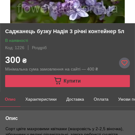
Саджанець бузку Надія 3 річні контейнер 5л
В наявності
Код: 1226
Роздріб
300
₴
Мінімальна сума замовлення на сайті — 400 ₴
Купити
Опис
Характеристики
Доставка
Оплата
Умови п
Опис
Сорт цвіте махровими квітками (махровість у 2-2,5 віночка),
зібраними у великі пірамідальні, злегка ребристі суцвіття.