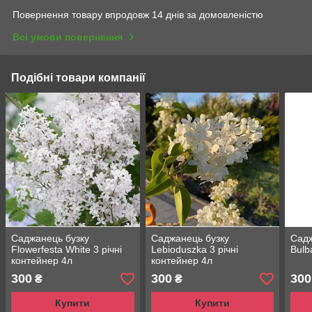
Повернення товару впродовж 14 днів за домовленістю
Всі умови повернення
Подібні товари компанії
Саджанець бузку
Саджанець бузку
Садж
Flowerfesta White 3 річні
Lebioduszka 3 річні
Bulb
контейнер 4л
контейнер 4л
300
300
300
₴
₴
Купити
Купити