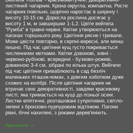
листяний чагарник. Крона округла, компактна. Росте
чагарник повільно, щорічно наростає в ширину і
висоту 10-15 см. Доросла рослина досягає у
висоту 1 м, м завширшки 1-1,2. Цвіте вейгела
"Румба" в травні-червні. Квітки утворюються на
пагонах торішнього року. Цвітіння рясне і тривале.
Може цвісти повторно, в серпні-вересні, але менш
пишно. Під час цвітіння кущ густо покривається
численними квітками. Квітки дзвонові, зовні -
червоно-рубінові, всередині - бузково-рожеві,
довжиною 3-4 см, зібрані по кілька штук. Вейгели
під час цвітіння приваблюють в сад безліч
маленьких пташок-комах, з довгим хоботком дуже
схожих на колібрі. Після цвітіння чагарник не
втрачає своє декоративності, завдяки красивому
листі, яка тримається на кущі до пізньої осені.
Листки еліптичні, розташовані супротивно, світло-
зелені з бронзово-пурпуровим відтінком. Пагони
рівні, бічні нахилені, з роками дерев'яніють.
Приховати