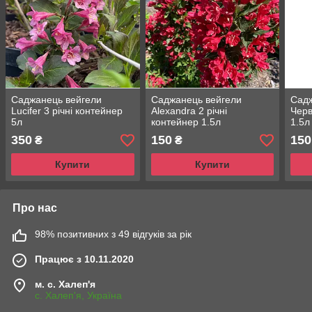
Саджанець вейгели
Саджанець вейгели
Садж
Lucifer 3 річні контейнер
Alexandra 2 річні
Черв
5л
контейнер 1.5л
1.5л
350
150
150
₴
₴
Купити
Купити
Про нас
98% позитивних з 49 відгуків за рік
Працює з 10.11.2020
м. с. Халеп'я
с. Халеп'я, Україна