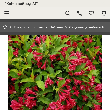
"Квітковий сад АТ"
Товари та послуги
Вейгела
Саджанець вейгели Rumba