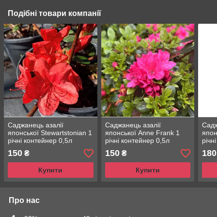
Подібні товари компанії
Саджанець азалії
Саджанець азалії
Садж
японської Stewartstonian 1
японської Anne Frank 1
япон
річні контейнер 0,5л
річні контейнер 0,5л
річн
150
150
180
₴
₴
Купити
Купити
Про нас