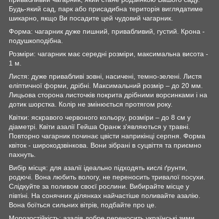
Будь-який сад, парк або присадибна територія виглядатиме
шикарно, якщо Ви посадите цей чудовий чагарник.
Форма: чагарник дуже пишний, привабливий, густий. Крона -
подушкоподібна.
Розміри: чагарник має середні розміри, максимальна висота -
1 м.
Листя: дуже привабливі зовні, насичені, темно-зелені. Листя
еліптичної форми, дрібні. Максимальний розмір – до 20 мм.
Лицьова сторона листочків покрита дрібними ворсинками і на
дотик шорстка. Колір не змінюється протягом року.
Квітки: яскравого червоного кольору, розміри – до 8 см у
діаметрі. Квіти азалії Гейша Оранж з'являються у травні.
Повторно чагарник починає цвісти наприкінці серпня. Форма
квіток - широкодзвінкова. Вони зібрані в суцвіття та приємно
пахнуть.
Вибір місця: для азалії ідеально підходять кислі ґрунти,
родючі. Вона любить вологу, не переносить тривалої посухи.
Слідкуйте за поливом своєї рослини. Вибирайте місце у
півтіні. На сонячних ділянках найчастіше поливайте азалію.
Вона боїться сильних вітрів, подбайте про це.
Морозостійкість: азалія добре переносить українські зими.