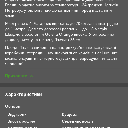
Рослина здатна вижити за температури -24 градуси Цельсія.
Потребує утеплення дихаючої тканини перед настанням
зими.
Розміри азалії: Чагарник виростає до 70 см заввишки, рідше
до 1 метра. Діаметр дорослої рослини – до 1,5 метрів.
Швидкість зростання Geisha Orange висока. У рік рослина
додає у висоту та ширину близько 25 см.
Плоди: Після запилення на чагарнику з'являються довгасті
коробочки. Усередині них знаходиться крихітне насіння, яке
можна висушити і використовувати для вирощування азалії
японської.
Приховати
Характеристики
Основні
Вид крони
Кущова
Висота рослин
Середньорослі
Життєва форма
Декоративний чагарник