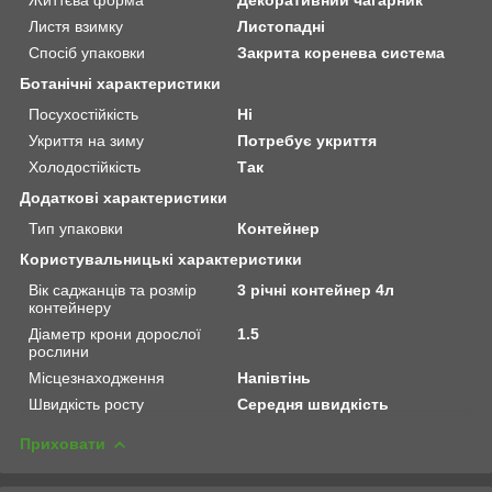
Листя взимку
Листопадні
Спосіб упаковки
Закрита коренева система
Ботанічні характеристики
Посухостійкість
Ні
Укриття на зиму
Потребує укриття
Холодостійкість
Так
Додаткові характеристики
Тип упаковки
Контейнер
Користувальницькі характеристики
Вік саджанців та розмір
3 річні контейнер 4л
контейнеру
Діаметр крони дорослої
1.5
рослини
Місцезнаходження
Напівтінь
Швидкість росту
Середня швидкість
Приховати