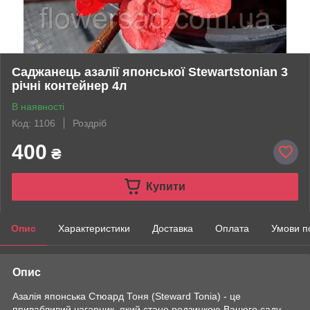
Саджанець азалії японської Stewartstonian 3
річні контейнер 4л
В наявності
Код: 1106
Роздріб
400
₴
Купити
Опис
Характеристики
Доставка
Оплата
Умови п
Опис
Азалія японська Стюард Тоня (Steward Tonia) - це
привабливий чагарник, який стане родзинкою Вашого саду.