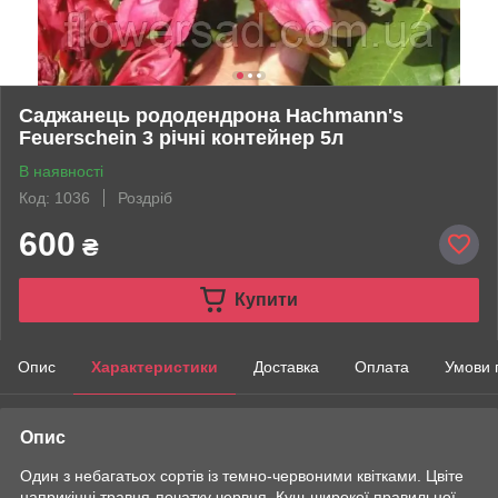
Саджанець рододендрона Hachmann's
Feuerschein 3 річні контейнер 5л
В наявності
Код: 1036
Роздріб
600
₴
Купити
Опис
Характеристики
Доставка
Оплата
Умови 
Опис
Один з небагатьох сортів із темно-червоними квітками. Цвіте
наприкінці травня-початку червня. Кущ широкої правильної