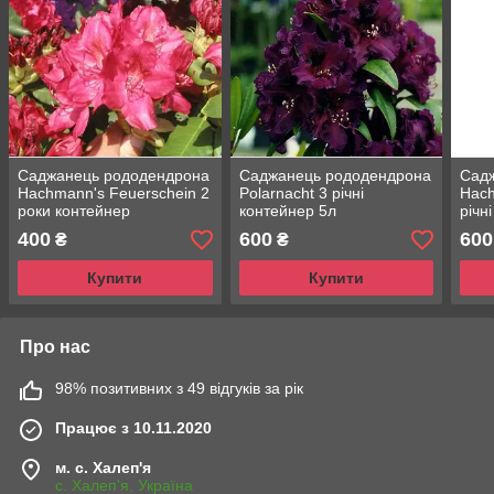
Саджанець рододендрона
Саджанець рододендрона
Сад
Hachmann's Feuerschein 2
Polarnacht 3 річні
Hach
роки контейнер
контейнер 5л
річн
1,5л-2л(15-30см)
400
600
600
₴
₴
Купити
Купити
Про нас
98% позитивних з 49 відгуків за рік
Працює з 10.11.2020
м. с. Халеп'я
с. Халеп'я, Україна