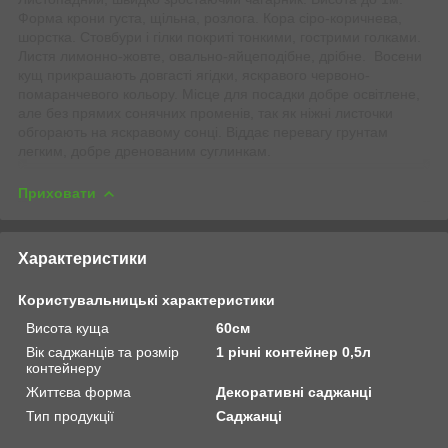
Форма крони густа, щільна, розлога. Кора сіро-коричнева,
шорстка. Стовбури і гілки покриті тонкими, гострими голками
.
Листя лимонно-жовте, овально-яйцеподібне, дрібне. Восени
кущ прикрашають довгасті ягідки, яскравого червоно-
помаранчевого кольору. Місце для посадки добре освітлене,
але без прямих сонячних променів, так як ніжні листочки
обгорають на яскравому сонці. Віддає перевагу грунтам
легким, добре дренованим суглинкам.
Приховати
Характеристики
Користувальницькі характеристики
Висота куща
60см
Вік саджанців та розмір
1 річні контейнер 0,5л
контейнеру
Життєва форма
Декоративні саджанці
Тип продукції
Саджанці