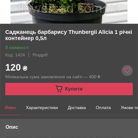
Саджанець барбарису Thunbergii Alicia 1 річні
контейнер 0,5л
В наявності
Код: 1424
Роздріб
120
₴
Мінімальна сума замовлення на сайті — 400 ₴
Купити
Опис
Характеристики
Доставка
Оплата
Умови п
Опис
Листопадний, швидко зростаючий чагарник. Висота до 1м.