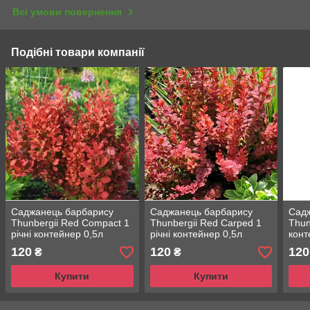
Всі умови повернення
Подібні товари компанії
Саджанець барбарису
Саджанець барбарису
Сад
Thunbergii Red Compact 1
Thunbergii Red Carped 1
Thun
річні контейнер 0,5л
річні контейнер 0,5л
конт
120
120
120
₴
₴
Купити
Купити