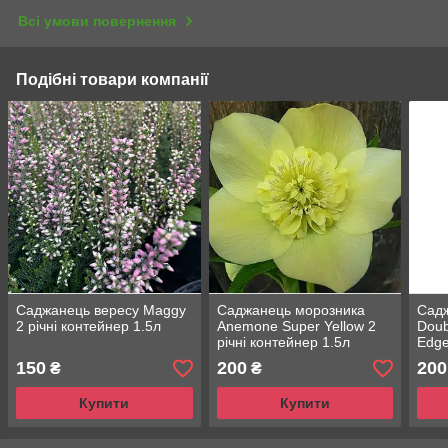
Всі умови повернення
Подібні товари компанії
Саджанець вересу Maggy
Саджанець морозника
Сад
2 річні контейнер 1.5л
Anemone Super Yellow 2
Doub
річні контейнер 1.5л
Edge
1.5л
150
200
200
₴
₴
Купити
Купити