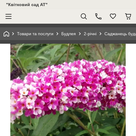
"Квітковий сад АТ"
Товари та послуги
Будлея
2-річні
Саджанець будле