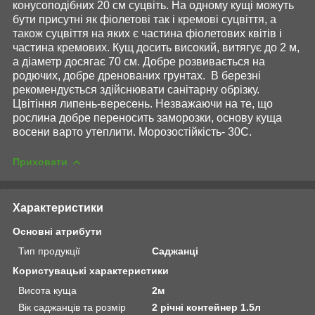
конусоподібних 20 см суцвіть. На одному кущі можуть
бути присутні як фіолетові так і кремові суцвіття, а
також суцвіття на яких є частина фіолетових квітів і
частина кремових. Кущ досить високий, витягує до 2 м,
а діаметр досягає 70 см. Добре розвивається на
родючих, добре дренованих грунтах. В березні
рекомендується здійснювати санітарну обрізку.
Цвітіння липень-вересень. Незважаючи на те, що
рослина добре переносить заморозки, основу куща
восени варто утеплити. Морозостійкість- 30С.
Приховати
Характеристики
Основні атрибути
Тип продукції
Саджанці
Користувацькі характеристики
Висота куща
2м
Вік саджанців та розмір
2 річні контейнер 1.5л