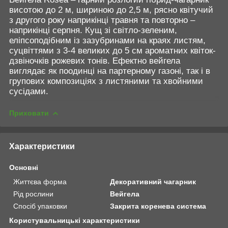
висотою до 2 м, шириною до 2,5 м, рясно квітучий
з другого року наприкінці травня та повторно –
наприкінці серпня. Кущ зі світло-зеленим,
еліпсоподібним із зазубринами на краях листям,
суцвіттями з 3-4 великих до 5 см ароматних квіток-
дзвіночків рожевих тонів. Ефектно вейгела
виглядає як поодинці на партерному газоні, так і в
групових композиціях з листяними та хвойними
сусідами.
Приховати
Характеристики
Основні
Життєва форма
Декоративний чагарник
Рід рослини
Вейгела
Спосіб упаковки
Закрита коренева система
Користувальницькі характеристики