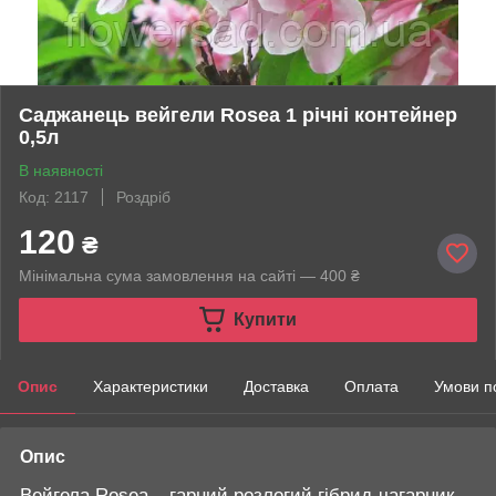
Саджанець вейгели Rosea 1 річні контейнер
0,5л
В наявності
Код: 2117
Роздріб
120
₴
Мінімальна сума замовлення на сайті — 400 ₴
Купити
Опис
Характеристики
Доставка
Оплата
Умови п
Опис
Вейгела Rosea – гарний розлогий гібрид-чагарник