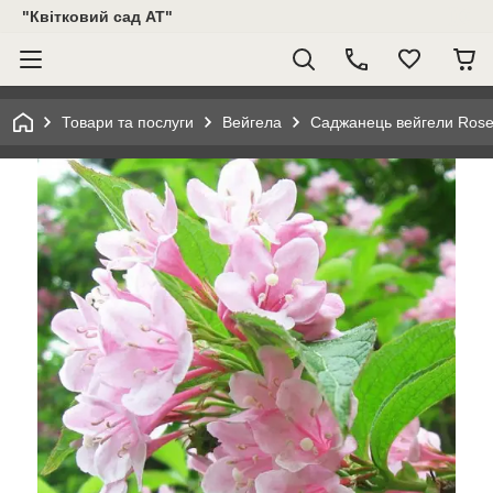
"Квітковий сад АТ"
Товари та послуги
Вейгела
Саджанець вейгели Rosea