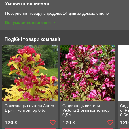
Умови повернення
Повернення товару впродовж 14 днів за домовленістю
Всі умови повернення
Подібні товари компанії
Саджанець вейгели Aurea
Саджанець вейгели
Садж
1 річні контейнер 0,5л
Victoria 1 річні контейнер
of F
0,5л
0,5л
120
120
120
₴
₴