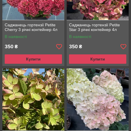
Саджанець гортензії Petite
Саджанець гортензії Petite
Cherry 3 річні контейнер 4л
Star 3 річні контейнер 4л
В наявності
В наявності
350
350
₴
₴
Купити
Купити