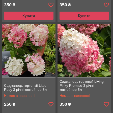
350
350
₴
₴
Купити
Купити
Саджанець гортензії Living
Саджанець гортензії Little
Pinky Promise 3 річні
Rosy 3 річні контейнер 3л
контейнер 5л
Немає в наявності
Немає в наявності
250
350
₴
₴