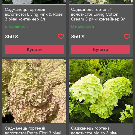
Саджанець гортензії
Саджанець гортензії
волотистої Living Pink & Rose
волотистої Living Сotton
3 річні контейнер 3л
Cream 3 річні контейнер 3л
В наявності
В наявності
350
350
₴
₴
Купити
Купити
Саджанець гортензії
Саджанець гортензії
волотистої Petite Flori 3 річні
волотистої Mojito 3 річні