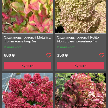
Саджанець гортензії Metallica
Саджанець гортензії Petite
4 річні контейнер 5л
Flori 3 річні контейнер 4л
В наявності
В наявності
600
350
₴
₴
Купити
Купити