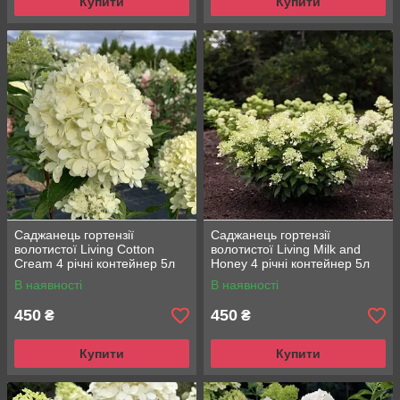
Купити
Купити
Саджанець гортензії
Саджанець гортензії
волотистої Living Сotton
волотистої Living Milk and
Cream 4 річні контейнер 5л
Honey 4 річні контейнер 5л
В наявності
В наявності
450
450
₴
₴
Купити
Купити