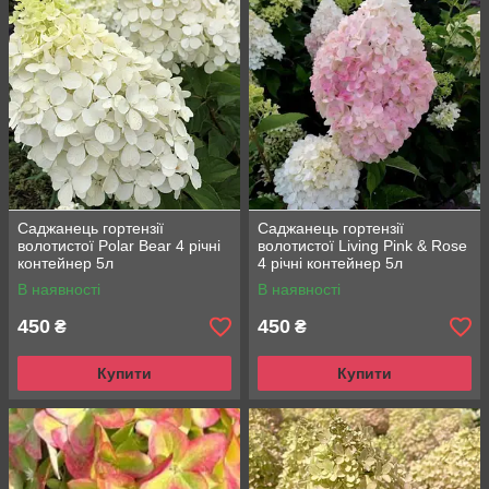
Саджанець гортензії
Саджанець гортензії
волотистої Polar Bear 4 річні
волотистої Living Pink & Rose
контейнер 5л
4 річні контейнер 5л
В наявності
В наявності
450
450
₴
₴
Купити
Купити