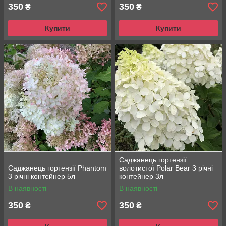
350
350
₴
₴
Купити
Купити
Саджанець гортензії
Саджанець гортензії Phantom
волотистої Polar Bear 3 річні
3 річні контейнер 5л
контейнер 3л
В наявності
В наявності
350
350
₴
₴